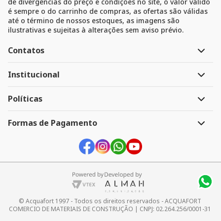
de divergências do preço e condições no site, o valor válido
é sempre o do carrinho de compras, as ofertas são válidas
até o término de nossos estoques, as imagens são
ilustrativas e sujeitas à alterações sem aviso prévio.
Contatos
Atendimento
Institucional
Segunda à Sexta 8h às 18h
A Empresa
Políticas
Televendas:
41 3247-1199
Link do menu
41 3268-3390
Política de Pagamento
Formas de Pagamento
Sac:
Política de Entrega
41 99963-0469
Devolução e Troca
Whatsapp:
Segurança e Privacidade
41 99963-0469
Link do menu
E-mail:
ecommerce@acquafort.com.br
Link do menu
© Acquafort 1997 - Todos os direitos reservados - ACQUAFORT 
COMERCIO DE MATERIAIS DE CONSTRUÇÃO | CNPJ: 02.264.256/0001-31 