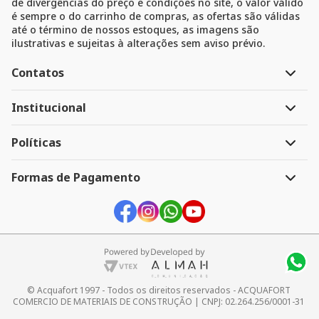
de divergências do preço e condições no site, o valor válido
é sempre o do carrinho de compras, as ofertas são válidas
até o término de nossos estoques, as imagens são
ilustrativas e sujeitas à alterações sem aviso prévio.
Contatos
Atendimento
Institucional
Segunda à Sexta 8h às 18h
A Empresa
Políticas
Televendas:
41 3247-1199
Link do menu
41 3268-3390
Política de Pagamento
Formas de Pagamento
Sac:
Política de Entrega
41 99963-0469
Devolução e Troca
Whatsapp:
Segurança e Privacidade
41 99963-0469
Link do menu
E-mail:
ecommerce@acquafort.com.br
Link do menu
© Acquafort 1997 - Todos os direitos reservados - ACQUAFORT 
COMERCIO DE MATERIAIS DE CONSTRUÇÃO | CNPJ: 02.264.256/0001-31 