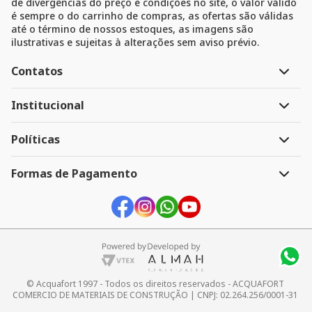
de divergências do preço e condições no site, o valor válido
é sempre o do carrinho de compras, as ofertas são válidas
até o término de nossos estoques, as imagens são
ilustrativas e sujeitas à alterações sem aviso prévio.
Contatos
Atendimento
Institucional
Segunda à Sexta 8h às 18h
A Empresa
Políticas
Televendas:
41 3247-1199
Link do menu
41 3268-3390
Política de Pagamento
Formas de Pagamento
Sac:
Política de Entrega
41 99963-0469
Devolução e Troca
Whatsapp:
Segurança e Privacidade
41 99963-0469
Link do menu
E-mail:
ecommerce@acquafort.com.br
Link do menu
© Acquafort 1997 - Todos os direitos reservados - ACQUAFORT 
COMERCIO DE MATERIAIS DE CONSTRUÇÃO | CNPJ: 02.264.256/0001-31 