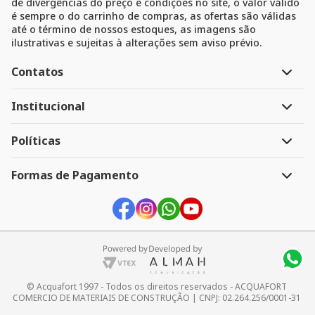
de divergências do preço e condições no site, o valor válido
é sempre o do carrinho de compras, as ofertas são válidas
até o término de nossos estoques, as imagens são
ilustrativas e sujeitas à alterações sem aviso prévio.
Contatos
Atendimento
Institucional
Segunda à Sexta 8h às 18h
A Empresa
Políticas
Televendas:
41 3247-1199
Link do menu
41 3268-3390
Política de Pagamento
Formas de Pagamento
Sac:
Política de Entrega
41 99963-0469
Devolução e Troca
Whatsapp:
Segurança e Privacidade
41 99963-0469
Link do menu
E-mail:
ecommerce@acquafort.com.br
Link do menu
© Acquafort 1997 - Todos os direitos reservados - ACQUAFORT 
COMERCIO DE MATERIAIS DE CONSTRUÇÃO | CNPJ: 02.264.256/0001-31 