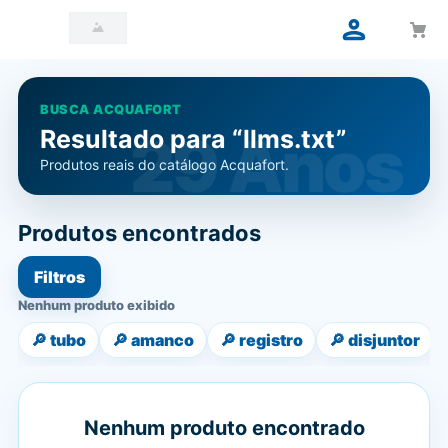
BUSCA ACQUAFORT
Resultado para “llms.txt”
Produtos reais do catálogo Acquafort.
Produtos encontrados
Filtros
Nenhum produto exibido
🔎
tubo
🔎
amanco
🔎
registro
🔎
disjuntor
Nenhum produto encontrado