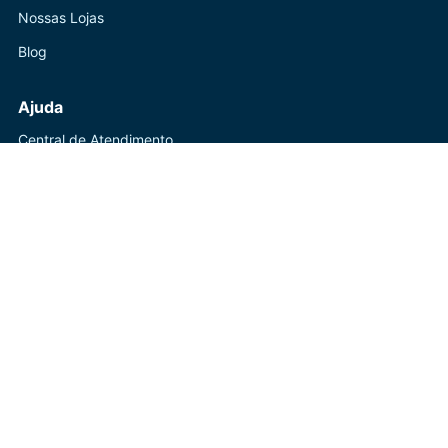
Nossas Lojas
Blog
Ajuda
Central de Atendimento
Trocas e Devoluções
Política de Privacidade
Contato
(41) 3247-1199
WhatsApp disponível
Seg a Sex: 8h-18h
ACQUAFORT© Powered by Live Sold