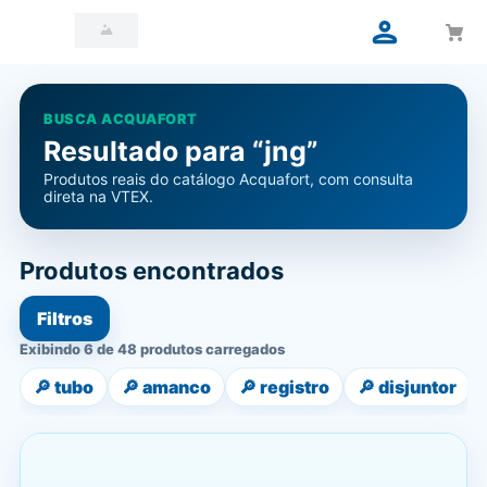
BUSCA ACQUAFORT
Resultado para “jng”
Produtos reais do catálogo Acquafort, com consulta
direta na VTEX.
Produtos encontrados
Filtros
Exibindo 6 de 48 produtos carregados
🔎
tubo
🔎
amanco
🔎
registro
🔎
disjuntor