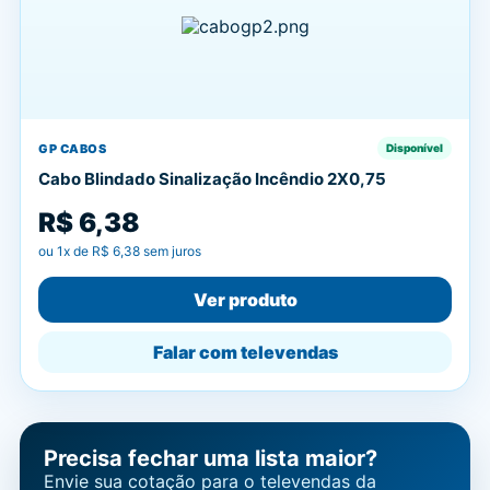
GP CABOS
Disponível
Cabo Blindado Sinalização Incêndio 2X0,75
R$ 6,38
ou
1
x de
R$ 6,38
sem juros
Ver produto
Falar com televendas
Precisa fechar uma lista maior?
Envie sua cotação para o televendas da