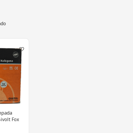
ado
âmpada
volt Fox