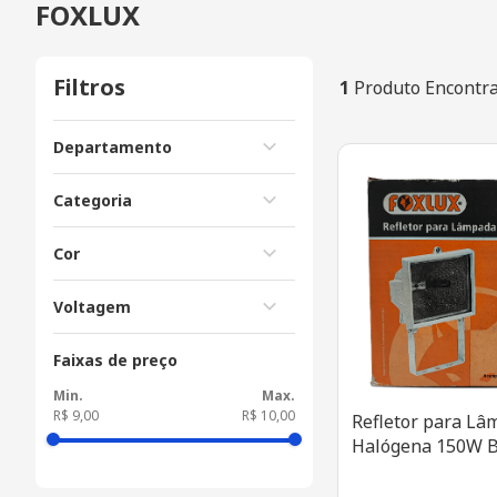
FOXLUX
Filtros
1
Produto Encontr
Departamento
Iluminação
Categoria
Lâmpadas
Cor
Branco
Voltagem
127V
Faixas de preço
R$ 9,00
R$ 10,00
Refletor para L
Halógena 150W Bi