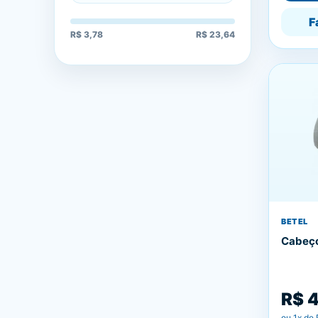
F
R$ 3,78
R$ 23,64
BETEL
Cabeçot
R$ 
ou
1
x de