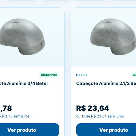
BETEL
Disponível
D
te Alumínio 3/4 Betel
Cabeçote Alumínio 2.1/2 Be
3,78
R$ 23,64
R$ 3,78
sem juros
ou
1
x de
R$ 23,64
sem juros
Ver produto
Ver produto