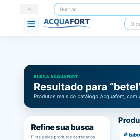
Buscar
☎ (41) 3247-1199
📍 Nossas Lojas
O que
BUSCA ACQUAFORT
Resultado para “betel
Produtos reais do catálogo Acquafort, com 
Produ
Refine sua busca
🔎
tubo
Filtre pelos produtos carregados