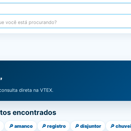
 você está procurando?
”
consulta direta na VTEX.
tos encontrados
🔎
amanco
🔎
registro
🔎
disjuntor
🔎
chuve