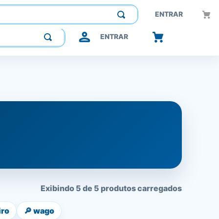
Construindo confiança, inovando o futuro.
ENTRAR
ENTRAR
Exibindo 5 de 5 produtos carregados
iro
🔎
wago