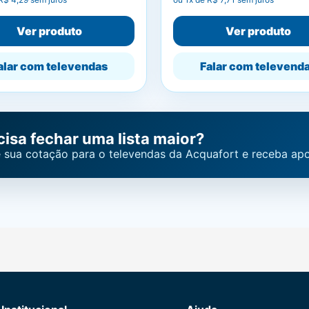
Ver produto
Ver produto
alar com televendas
Falar com televend
cisa fechar uma lista maior?
 sua cotação para o televendas da Acquafort e receba apo