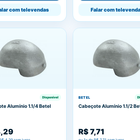
alar com televendas
Falar com televend
BETEL
Disponível
D
e Alumínio 1.1/4 Betel
Cabeçote Alumínio 1.1/2 Be
4,29
R$ 7,71
R$ 4,29
sem juros
ou
1
x de
R$ 7,71
sem juros