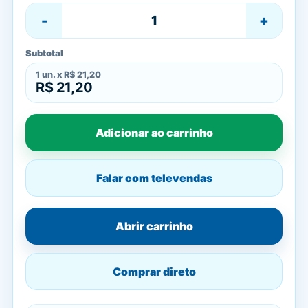
-
+
Subtotal
1
un. x
R$ 21,20
R$ 21,20
Adicionar ao carrinho
Falar com televendas
Abrir carrinho
Comprar direto