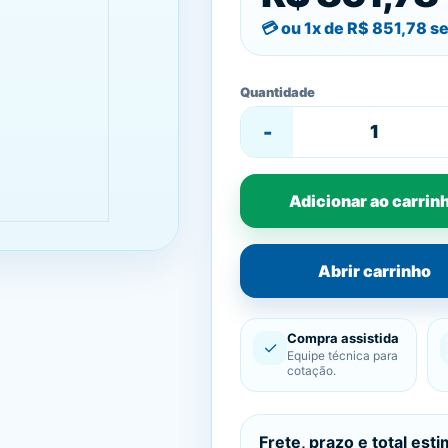
ou 1x de
R$ 851,78
se
Quantidade
-
Adicionar ao carrin
Abrir carrinho
Compra assistida
✓
Equipe técnica para
cotação.
Frete, prazo e total est