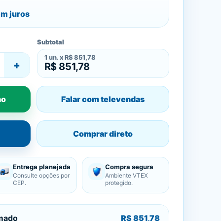
m juros
Subtotal
1
un. x
R$ 851,78
+
R$ 851,78
ho
Falar com televendas
Comprar direto
Entrega planejada
Compra segura
Consulte opções por
Ambiente VTEX
CEP.
protegido.
imado
R$ 851,78