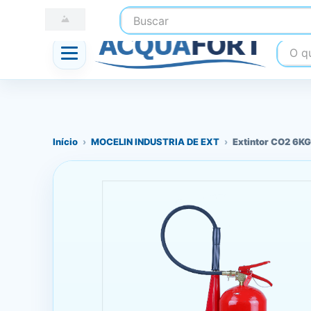
Buscar
☎ (41) 3247-1199
📍 Nossas Lojas
O que
Início
›
MOCELIN INDUSTRIA DE EXT
›
Extintor CO2 6KG