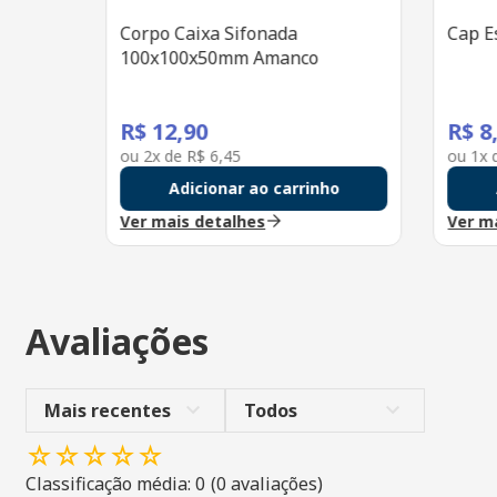
Corpo Caixa Sifonada
Cap 
100x100x50mm Amanco
R$
12
,
90
R$
8
ou
2
x de
R$
6
,
45
ou
1
x
Adicionar ao carrinho
Ver mais detalhes
Ver m
Avaliações
Mais recentes
Todos
☆
☆
☆
☆
☆
Classificação média: 0
(0 avaliações)