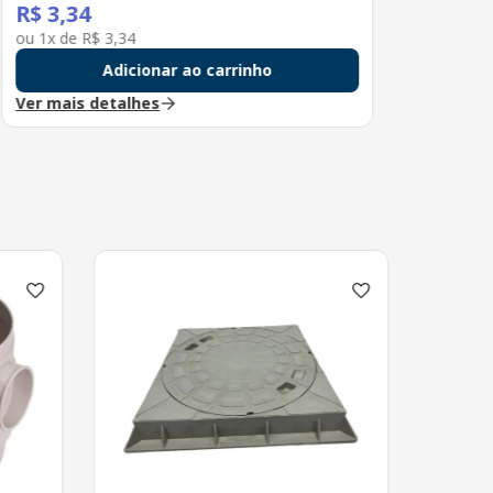
R$
3
,
34
ou
1
x de
R$
3
,
34
Adicionar ao carrinho
Ver mais detalhes