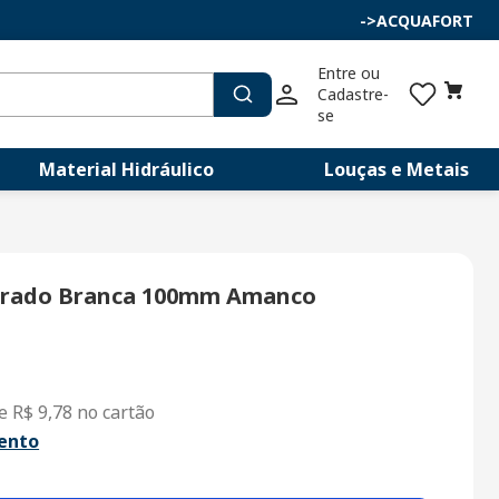
->
ACQUAFORT
Entre ou 
Cadastre-
se
Material Hidráulico
Louças e Metais
drado Branca 100mm Amanco
de
R$
9
,
78
no cartão
ento