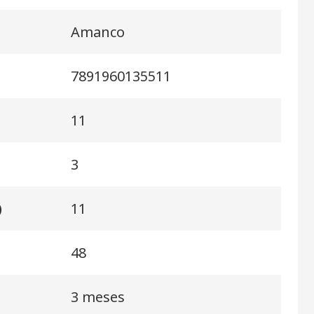
Amanco
7891960135511
11
3
)
11
48
3 meses