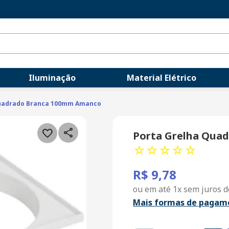
Iluminação
Material Elétrico
Quadrado Branca 100mm Amanco
Porta Grelha Qua
☆
☆
☆
☆
☆
R$
9
,
78
ou em até
1
x sem juros 
Mais formas de pagam