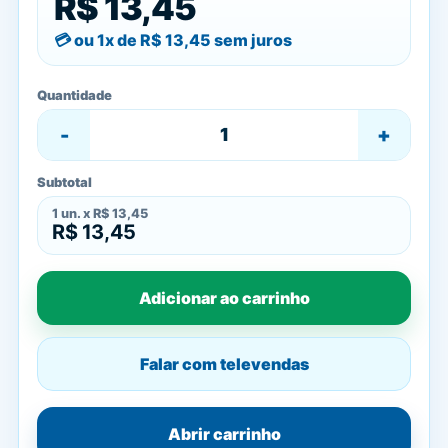
R$ 13,45
ou 1x de
R$ 13,45
sem juros
Quantidade
-
+
Subtotal
1
un. x
R$ 13,45
R$ 13,45
Adicionar ao carrinho
Falar com televendas
Abrir carrinho