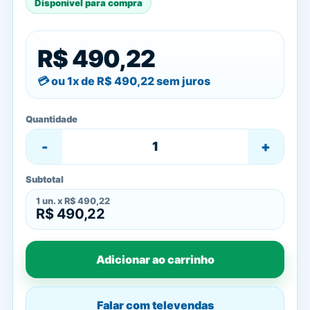
Disponível para compra
R$ 490,22
ou 1x de
R$ 490,22
sem juros
Quantidade
-
+
Subtotal
1
un. x
R$ 490,22
R$ 490,22
Adicionar ao carrinho
Falar com televendas