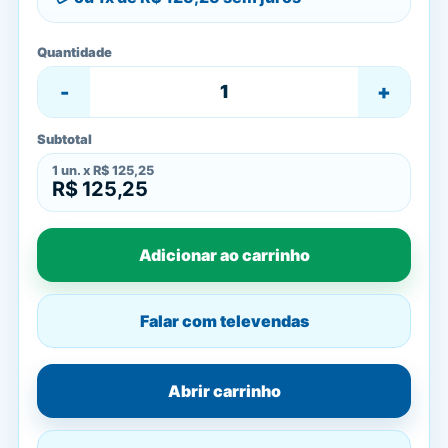
Quantidade
-
+
Subtotal
1
un. x
R$ 125,25
R$ 125,25
Adicionar ao carrinho
Falar com televendas
Abrir carrinho