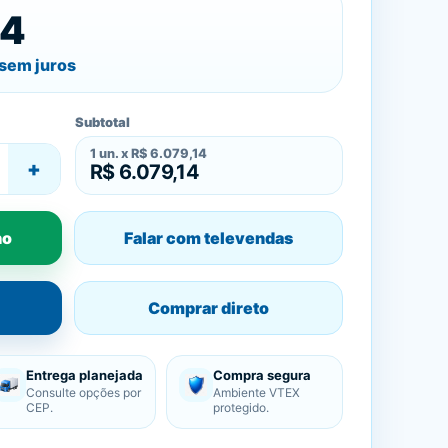
14
sem juros
Subtotal
1
un. x
R$ 6.079,14
+
R$ 6.079,14
ho
Falar com televendas
Comprar direto
Entrega planejada
Compra segura
Consulte opções por
Ambiente VTEX
CEP.
protegido.