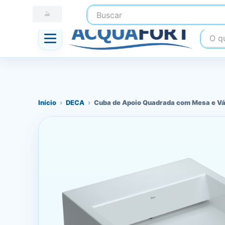
Buscar
☎ (41) 3247-1199
📍 Nossas Lojas
O que
Início
›
DECA
›
Cuba de Apoio Quadrada com Mesa e Vá