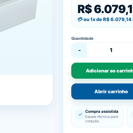
R$ 6.079,
ou 1x de
R$ 6.079,14
Quantidade
-
Adicionar ao carrin
Abrir carrinho
Compra assistida
✓
Equipe técnica para
cotação.