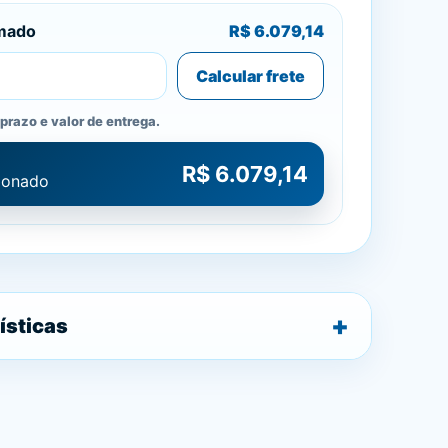
imado
R$ 6.079,14
Calcular frete
prazo e valor de entrega.
R$ 6.079,14
cionado
ísticas