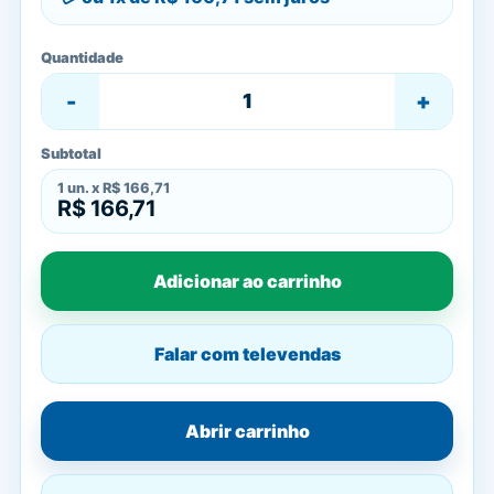
Quantidade
-
+
Subtotal
1
un. x
R$ 166,71
R$ 166,71
Adicionar ao carrinho
Falar com televendas
Abrir carrinho