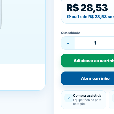
R$ 28,53
ou 1x de
R$ 28,53
sem
Quantidade
-
Adicionar ao carrin
Abrir carrinho
Compra assistida
✓
Equipe técnica para
cotação.