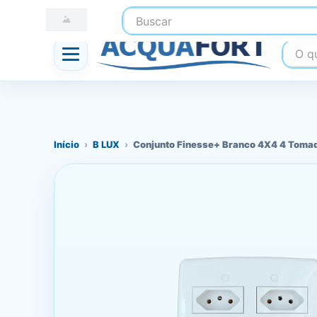
Buscar
☎ (41) 3247-1199
📍 Nossas Lojas
O que
Início
›
B LUX
›
Conjunto Finesse+ Branco 4X4 4 Toma