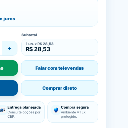
 juros
Subtotal
1
un. x
R$ 28,53
+
R$ 28,53
ho
Falar com televendas
Comprar direto
Entrega planejada
Compra segura
Consulte opções por
Ambiente VTEX
CEP.
protegido.