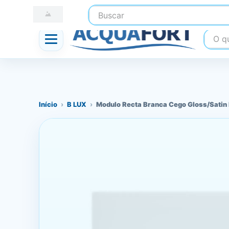
Buscar
☎ (41) 3247-1199
📍 Nossas Lojas
O que
Início
›
B LUX
›
Modulo Recta Branca Cego Gloss/Satin