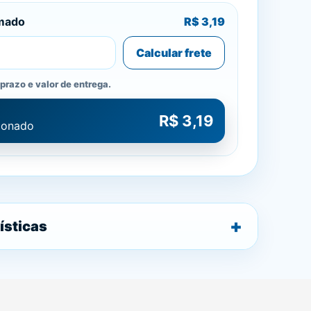
imado
R$ 3,19
Calcular frete
prazo e valor de entrega.
R$ 3,19
cionado
ísticas