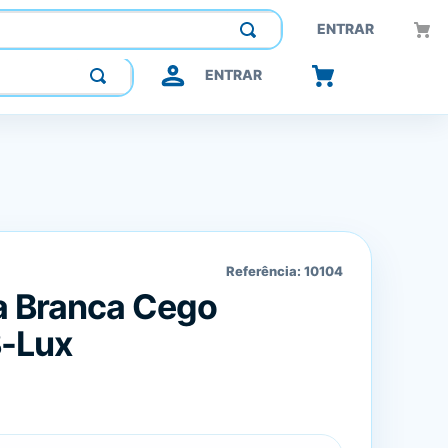
Construindo confiança, inovando o futuro.
ENTRAR
ENTRAR
Referência:
10104
a Branca Cego
B-Lux