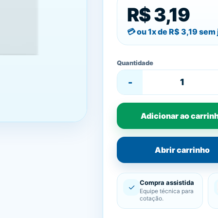
R$ 3,19
ou 1x de
R$ 3,19
sem 
Quantidade
-
Adicionar ao carrin
Abrir carrinho
Compra assistida
✓
Equipe técnica para
cotação.