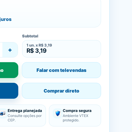
juros
Subtotal
1
un. x
R$ 3,19
+
R$ 3,19
ho
Falar com televendas
Comprar direto
Entrega planejada
Compra segura
Consulte opções por
Ambiente VTEX
CEP.
protegido.